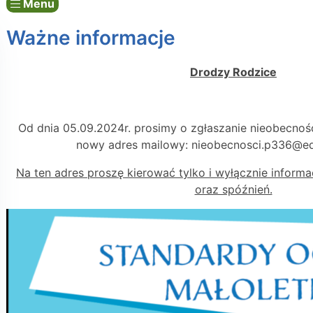
Menu
Ważne informacje
Drodzy Rodzice
Od dnia 05.09.2024r. prosimy o zgłaszanie nieobecnośc
nowy adres mailowy:
nieobecnosci.p336@e
Na ten adres proszę kierować tylko i wyłącznie inform
oraz spóźnień.