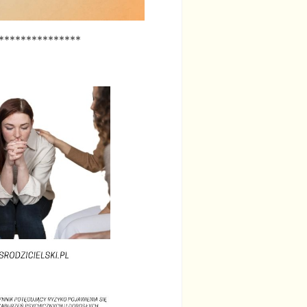
***************