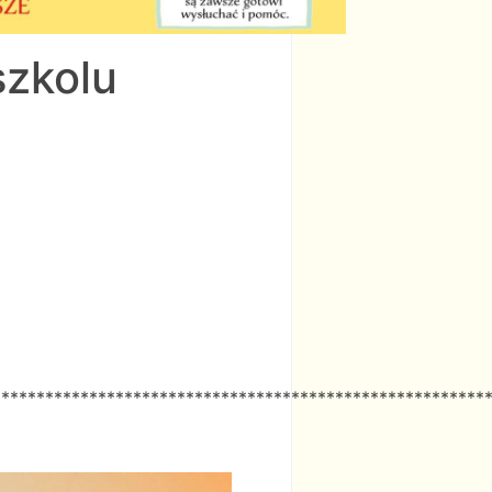
zkolu
********************************************************