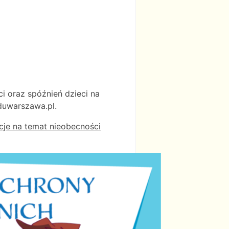
i oraz spóźnień dzieci na
duwarszawa.pl
.
acje na temat nieobecności