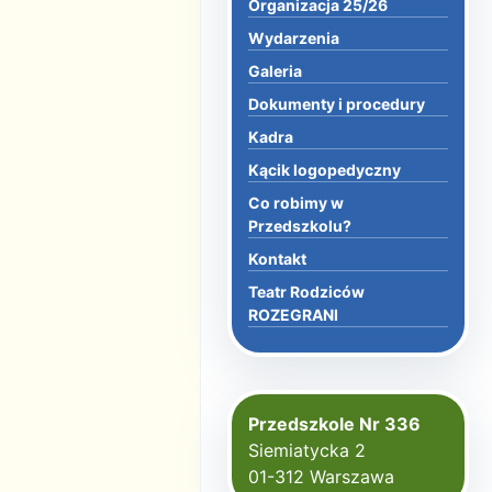
Organizacja 25/26
Wydarzenia
Galeria
Dokumenty i procedury
Kadra
Kącik logopedyczny
Co robimy w
Przedszkolu?
Kontakt
Teatr Rodziców
ROZEGRANI
Przedszkole Nr 336
Siemiatycka 2
01-312 Warszawa