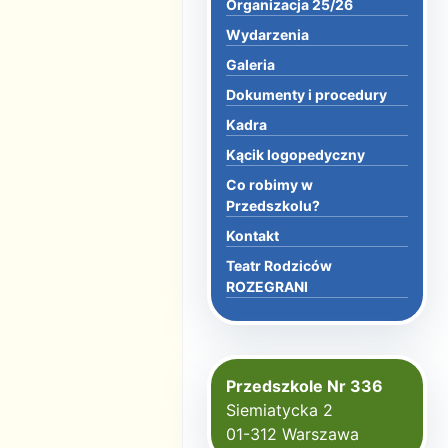
Organizacja 25/26
Wydarzenia
Galeria
Dokumenty i procedury
Kadra
Kącik logopedyczny
Co robimy w
Przedszkolu?
Kontakt
Teatr Rodziców
ROZEGRANI
Przedszkole Nr 336
Siemiatycka 2
01-312 Warszawa